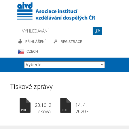
PŘIHLÁŠENÍ
REGISTRACE
CZECH
Tiskové zprávy
20.10..2020
14. 4.
Tisková
2020 -
zpráva_
Tisková
AIVD
zpráva_AIVD