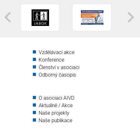
ČR_Vzdělavatelé
ČR
dospělých
Dopady
další
pandemie.pdf
obětí
pandemie.pdf
Vzdělávací akce
Konference
Členství v asociaci
Odborný časopis
O asociaci AIVD
Aktuálně / Akce
Naše projekty
Naše publikace