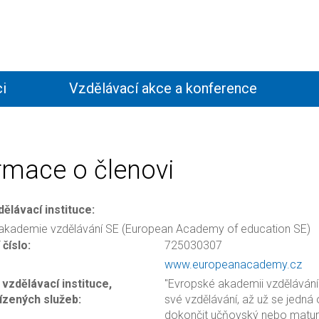
i
Vzdělávací akce a konference
Členství
Kontakty
rmace o členovi
ělávací instituce:
akademie vzdělávání SE (European Academy of education SE)
číslo:
725030307
www.europeanacademy.cz
vzdělávací instituce,
"Evropské akademii vzdělávání" 
ízených služeb:
své vzdělávání, až už se jedná
dokončit učňovský nebo maturitn