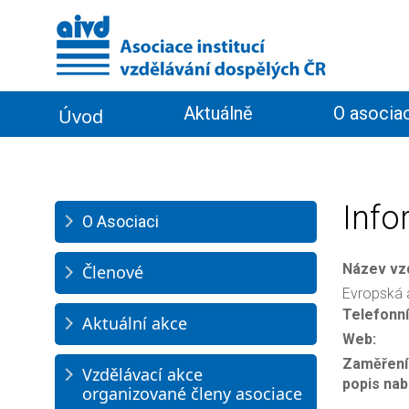
Aktuálně
O asociac
Úvod
Informační servis
Info
O Asociaci
Název vzd
Členové
Evropská 
Telefonní 
Aktuální akce
Web:
Zaměření 
Vzdělávací akce
popis nab
organizované členy asociace