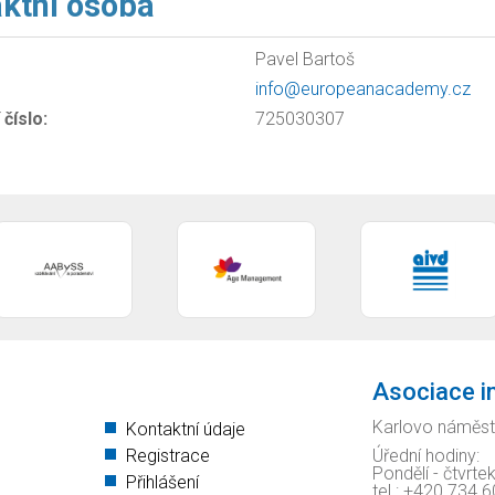
ktní osoba
Pavel Bartoš
info@europeanacademy.cz
číslo:
725030307
Asociace i
Karlovo náměst
Kontaktní údaje
Registrace
Úřední hodiny:
Pondělí - čtvrte
Přihlášení
tel.: +420 734 