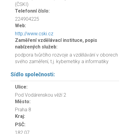
(ČSKI)
Telefonní číslo:
224904225
Web:
http://www.cski.cz
Zaměření vzdělávací instituce, popis
nabízených služeb:
podpora tvůrčího rozvoje a vzdělávání v oborech
svého zaměření, t.j. kybernetiky a informatiky
Sídlo společnosti:
Ulice:
Pod Vodárenskou věží 2
Město:
Praha 8
Kraj:
PSČ:
182 07