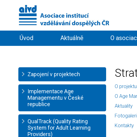
Úvod
Aktuálně
O asociac
Informační servis
Členství
Stra
Zapojení v projektech
O projektu
Implementace Age
O Age Ma
Managementu v České
republice
Aktuality
Fotogaler
QualTrack (Quality Rating
Kontakty
System for Adult Learning
Providers)