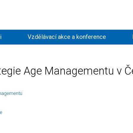
i
Vzdělávací akce a konference
Kontakty
tegie Age Managementu v Če
nagementu
ie