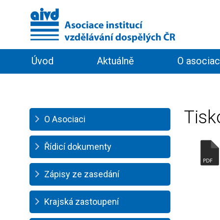
Úvod
Aktuálně
O asociac
Informační servis
Členství
Tisk
O Asociaci
Řídicí dokumenty
Zápisy ze zasedání
Krajská zastoupení