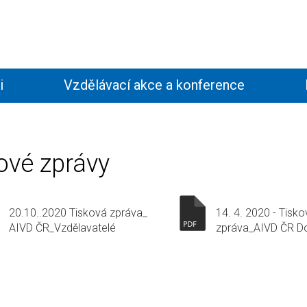
i
Vzdělávací akce a konference
Kontakty
ové zprávy
20.10..2020 Tisková zpráva_
14. 4. 2020 - Tisk
AIVD ČR_Vzdělavatelé
zpráva_AIVD ČR D
dospělých další obětí
pandemie.pdf
pandemie.pdf