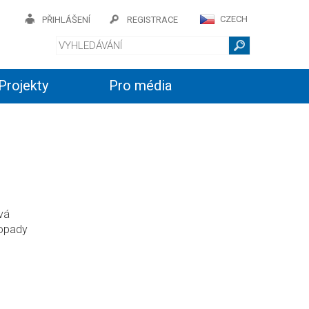
CZECH
PŘIHLÁŠENÍ
REGISTRACE
Projekty
Pro média
ová
opady